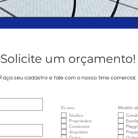
Solicite um orçamento!
Faça seu cadastro e fale com o nosso time comercial.
Eu sou:
Modelo d
Síndico
Condo
Proprierário
Escola
Construtor
Playg
Arquiteto
Praça
Outro
Outro