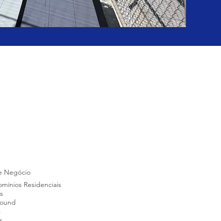
e Negócio
mínios Residenciais
s
round
s
s